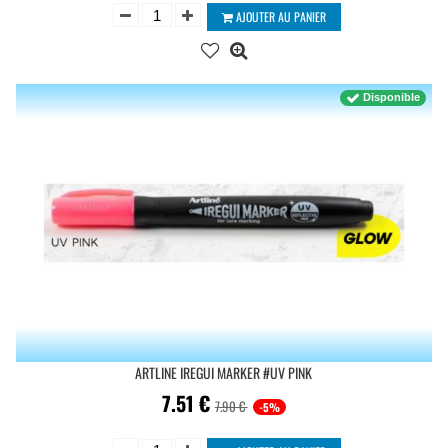
AJOUTER AU PANIER
Disponible
ARTLINE IREGUI MARKER #UV PINK
7.51
€
7.90 €
-5%