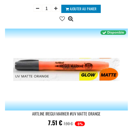
AJOUTER AU PANIER
Disponible
ARTLINE IREGUI MARKER #UV MATTE ORANGE
7.51
€
7.90 €
-5%