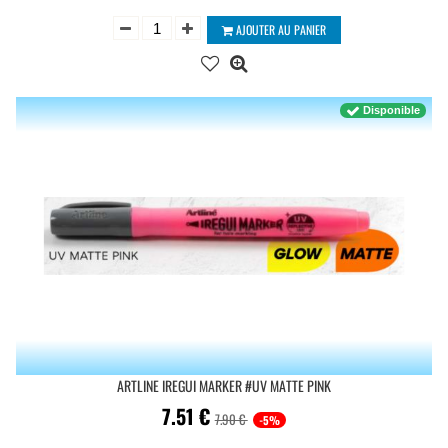
AJOUTER AU PANIER
Disponible
ARTLINE IREGUI MARKER #UV MATTE PINK
7.51
€
7.90 €
-5%