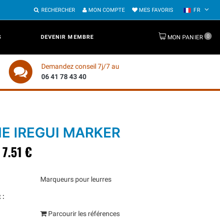
RECHERCHER
MON COMPTE
MES FAVORIS
FR
0
S
DEVENIR MEMBRE
MON PANIER
Demandez conseil 7j/7 au
06 41 78 43 40
NE IREGUI MARKER
7.51 €
Marqueurs pour leurres
 :
Parcourir les références