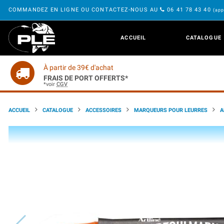
COMMANDEZ EN LIGNE OU CONTACTEZ-NOUS AU
06 41 78 43 40
(app
ACCUEIL
CATALOGUE
À partir de 39€ d'achat
FRAIS DE PORT OFFERTS*
*voir
CGV
ACCUEIL
CATALOGUE
ACCESSOIRES
MARQUEURS POUR LEURRES
A