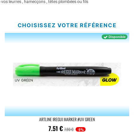
vos leurres , hamecçons , têtes plombées ou fils
CHOISISSEZ VOTRE RÉFÉRENCE
Disponible
ARTLINE IREGUI MARKER #UV GREEN
7.51
€
7.90 €
-5%