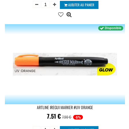
AJOUTER AU PANIER
Disponible
ARTLINE IREGUI MARKER #UV ORANGE
7.51
€
7.90 €
-5%