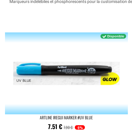
Marqueurs indélébiles et phosphorescents pour la customisation de 
Disponible
ARTLINE IREGUI MARKER #UV BLUE
7.51
€
7.90 €
-5%