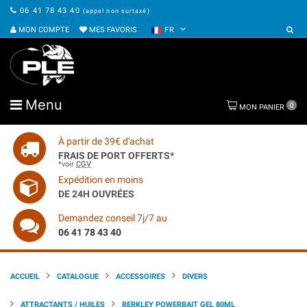
06 41 78 43 40
(appel non surtaxé)
MON COMPTE
MES FAVORIS
FR
Menu
0
MON PANIER
À partir de 39€ d'achat
FRAIS DE PORT OFFERTS*
*voir
CGV
Expédition en moins
DE 24H OUVRÉES
Demandez conseil 7j/7 au
06 41 78 43 40
ACCUEIL
CATALOGUE
ACCESSOIRES
DIVERS
ATTRACTANTS / HUILES
BERKLEY POWERBAIT GEL 80ML