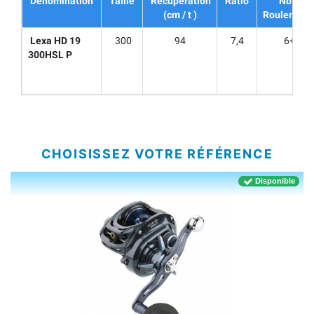
Dénomination
Taille
Récupération
Ratio
Nb de
(cm / t )
Roulement
Lexa HD 19
300
94
7,4
6+1
300HSL P
CHOISISSEZ VOTRE RÉFÉRENCE
Disponible