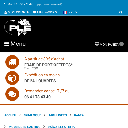
06 41 78 43 40
(appel non surtaxé)
MON COMPTE
MES FAVORIS
FR
Menu
0
MON PANIER
À partir de 39€ d'achat
FRAIS DE PORT OFFERTS*
*voir
CGV
Expédition en moins
DE 24H OUVRÉES
Demandez conseil 7j/7 au
06 41 78 43 40
ACCUEIL
CATALOGUE
MOULINETS
DAÏWA
MOULINETS CASTING
DAÏWA LEXA HD 19