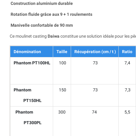
Construction aluminium durable
Rotation fluide grâce aux 9 + 1 roulements
Manivelle confortable de 90 mm
Ce moulinet casting
Daiwa
constitue une solution idéale pour les p
Dénomination
Taille
Récupération (cm / t )
Ratio
Phantom PT100HL
100
73
7,4
Phantom
150
73
7,3
PT150HL
Phantom
300
74
5,5
PT300PL