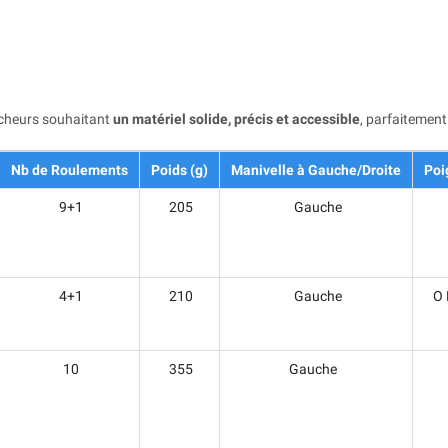
êcheurs souhaitant
un matériel solide, précis et accessible
, parfaitemen
Nb de Roulements
Poids (g)
Manivelle à Gauche/Droite
Poi
9+1
205
Gauche
4+1
210
Gauche
O 
10
355
Gauche