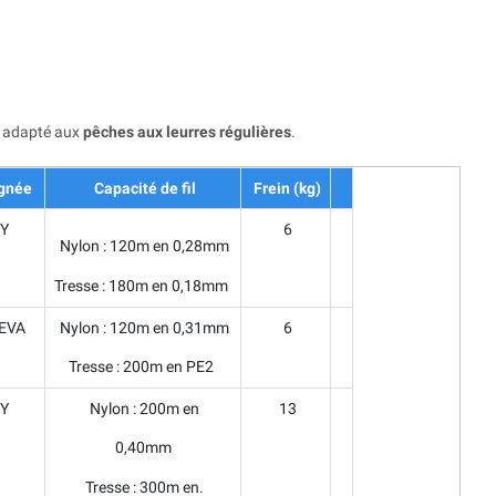
t adapté aux
pêches aux leurres régulières
.
gnée
Capacité de fil
Frein (kg)
Y
6
Nylon : 120m en 0,28mm
Tresse : 180m en 0,18mm
EVA
Nylon : 120m en 0,31mm
6
Tresse : 200m en PE2
Y
Nylon : 200m en
13
0,40mm
Tresse : 300m en.