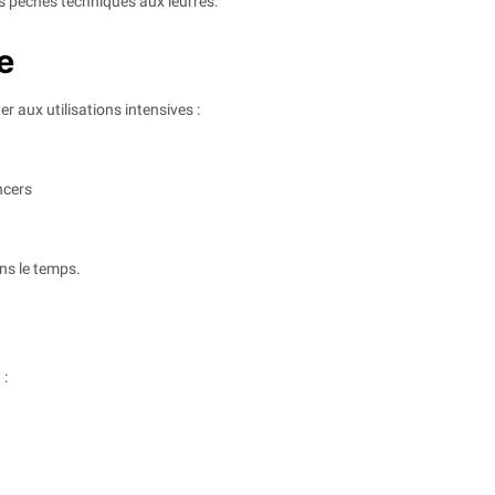
les pêches techniques aux leurres.
e
r aux utilisations intensives :
ancers
s le temps.
 :