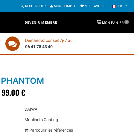
RECHERCHER
MON COMPTE
MES FAVORIS
FR
0
S
DEVENIR MEMBRE
MON PANIER
Demandez conseil 7j/7 au
06 41 78 43 40
 PHANTOM
99.00 €
DAÏWA
 :
Moulinets Casting
Parcourir les références