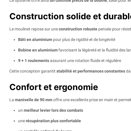
Ce système offre ainsi
un contrôle précis de la bobine
, idéal pour 
Construction solide et durabl
Le moulinet repose sur une
construction robuste
pensée pour résiste
Bâti en aluminium
pour plus de rigidité et de longévité
Bobine en aluminium
favorisant la légèreté et la fluidité des l
9 + 1 roulements
assurant une rotation fluide et régulière
Cette conception garantit
stabilité et performances constantes
dan
Confort et ergonomie
La
manivelle de 90 mm
offre une excellente prise en main et permet
un
meilleur levier lors des combats
une
récupération plus confortable