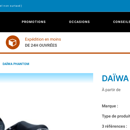
el non surtaxé)
PROMOTIONS
OCCASIONS
CONSEIL
Expédition en moins
DE 24H OUVRÉES
DAÏWA PHANTOM
DAÏWA
À partir de
Marque :
Type de produit
3 références :