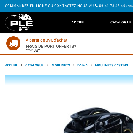
COMMANDEZ EN LIGNE OU CONTACTEZ-NOUS AU
06 41 78 43 40
(app
ACCUEIL
CATALOGUE
À partir de 39€ d'achat
FRAIS DE PORT OFFERTS*
*voir
CGV
ACCUEIL
CATALOGUE
MOULINETS
DAÏWA
MOULINETS CASTING