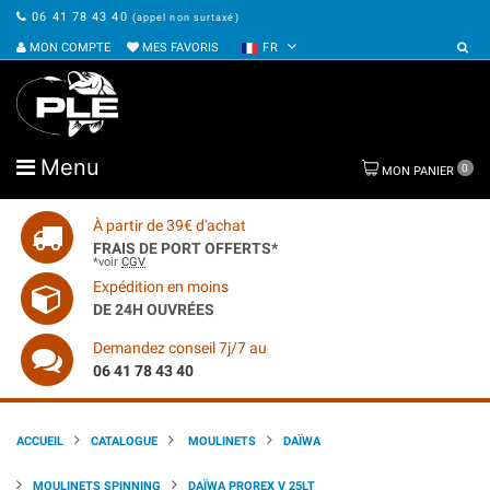
06 41 78 43 40
(appel non surtaxé)
MON COMPTE
MES FAVORIS
FR
Menu
0
MON PANIER
À partir de 39€ d'achat
FRAIS DE PORT OFFERTS*
*voir
CGV
Expédition en moins
DE 24H OUVRÉES
Demandez conseil 7j/7 au
06 41 78 43 40
ACCUEIL
CATALOGUE
MOULINETS
DAÏWA
MOULINETS SPINNING
DAÏWA PROREX V 25LT