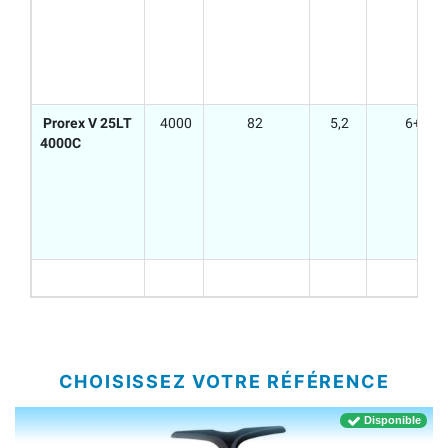
Prorex V 25LT
4000
82
5,2
6+1
4000C
CHOISISSEZ VOTRE RÉFÉRENCE
Disponible