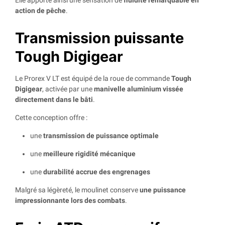
Elle apporte ainsi une sensation de
fluidité remarquable en
action de pêche
.
Transmission puissante
Tough Digigear
Le Prorex V LT est équipé de la roue de commande
Tough
Digigear
, activée par une
manivelle aluminium vissée
directement dans le bâti
.
Cette conception offre :
une
transmission de puissance optimale
une
meilleure rigidité mécanique
une
durabilité accrue des engrenages
Malgré sa légèreté, le moulinet conserve
une puissance
impressionnante lors des combats
.