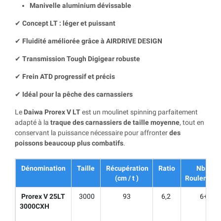
Manivelle aluminium dévissable
✔
Concept LT : léger et puissant
✔
Fluidité améliorée grâce à AIRDRIVE DESIGN
✔
Transmission Tough Digigear robuste
✔
Frein ATD progressif et précis
✔
Idéal pour la pêche des carnassiers
Le
Daiwa Prorex V LT
est un moulinet spinning parfaitement
adapté à la
traque des carnassiers de taille moyenne
, tout en
conservant la puissance nécessaire pour affronter
des
poissons beaucoup plus combatifs
.
Dénomination
Taille
Récupération
Ratio
Nb de
(cm / t )
Roulement
Prorex V 25LT
3000
93
6,2
6+1
3000CXH