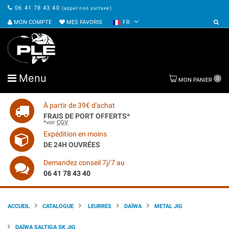
06 41 78 43 40
(appel non surtaxé)
MON COMPTE
MES FAVORIS
FR
Menu
0
MON PANIER
À partir de 39€ d'achat
FRAIS DE PORT OFFERTS*
*voir
CGV
Expédition en moins
DE 24H OUVRÉES
Demandez conseil 7j/7 au
06 41 78 43 40
ACCUEIL
CATALOGUE
LEURRES
DAÏWA
METAL JIG
DAÏWA SALTIGA SK JIG