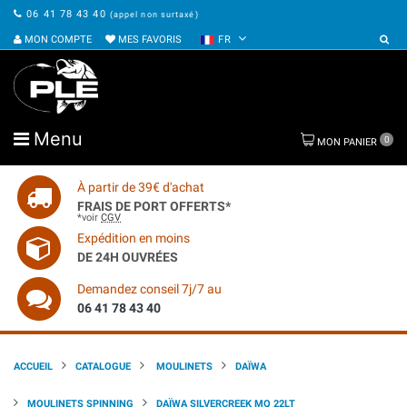
06 41 78 43 40
(appel non surtaxé)
MON COMPTE
MES FAVORIS
FR
Menu
0
MON PANIER
À partir de 39€ d'achat
FRAIS DE PORT OFFERTS*
*voir
CGV
Expédition en moins
DE 24H OUVRÉES
Demandez conseil 7j/7 au
06 41 78 43 40
ACCUEIL
CATALOGUE
MOULINETS
DAÏWA
MOULINETS SPINNING
DAÏWA SILVERCREEK MQ 22LT