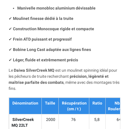
Manivelle monobloc aluminium dévissable
✔
Moulinet finesse dédié à la truite
✔
Construction Monocoque rigide et compacte
✔
Frein ATD puissant et progressif
✔
Bobine Long Cast adaptée aux lignes fines
✔
Léger, fluide et extrêmement précis
Le
Daiwa SilverCreek MQ
est un moulinet spinning idéal pour
les pêcheurs de truite recherchant
précision, légèreté et
maîtrise parfaite des combats
, même avec des montages très
fins.
Dénomination
Taille
Récupération
Ratio
Nb de
(cm / t )
Roulement
SilverCreek
2000
76
5,8
6+1
MQ 22LT