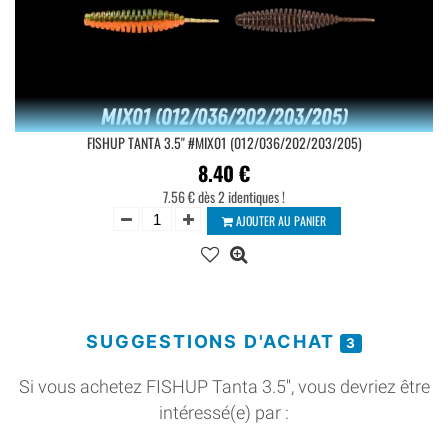
FISHUP TANTA 3.5'' #MIX01 (012/036/202/203/205)
8.40
€
7.56 € dès 2 identiques !
AJOUTER AU PANIER
SUGGESTIONS D'ACHAT
3
Si vous achetez FISHUP Tanta 3.5'', vous devriez être
intéressé(e) par :