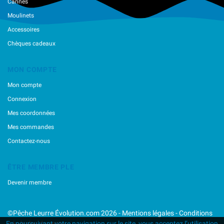
Cannes
Moulinets
Accessoires
Chèques cadeaux
MON COMPTE
Mon compte
Connexion
Mes coordonnées
Mes commandes
Contactez-nous
ÊTRE MEMBRE PLE
Devenir membre
©Pêche Leurre Évolution.com 2026 -
Mentions légales
-
Conditions
générales de vente
En poursuivant votre navigation sur le site, vous acceptez l’utilisation