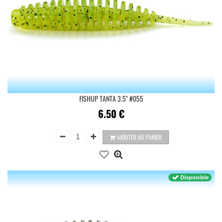
FISHUP TANTA 3.5'' #055
6.50
€
AJOUTER AU PANIER
Disponible