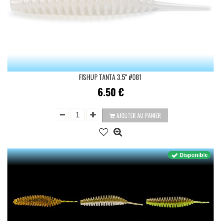
FISHUP TANTA 3.5'' #081
6.50
€
AJOUTER AU PANIER
Disponible