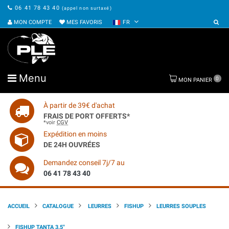
06 41 78 43 40
(appel non surtaxé)
MON COMPTE
MES FAVORIS
FR
Menu
0
MON PANIER
À partir de 39€ d'achat
FRAIS DE PORT OFFERTS*
*voir
CGV
Expédition en moins
DE 24H OUVRÉES
Demandez conseil 7j/7 au
06 41 78 43 40
ACCUEIL
CATALOGUE
LEURRES
FISHUP
LEURRES SOUPLES
FISHUP TANTA 3.5''