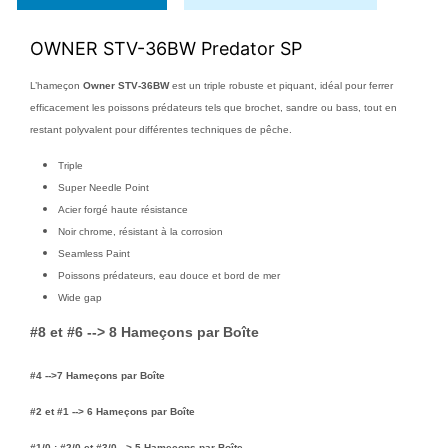
OWNER STV-36BW Predator SP
L’hameçon
Owner STV‑36BW
est un triple robuste et piquant, idéal pour ferrer
efficacement les poissons prédateurs tels que brochet, sandre ou bass, tout en
restant polyvalent pour différentes techniques de pêche.
Triple
Super Needle Point
Acier forgé haute résistance
Noir chrome, résistant à la corrosion
Seamless Paint
Poissons prédateurs, eau douce et bord de mer
Wide gap
#8 et #6 --> 8 Hameçons par Boîte
#4 -->7 Hameçons par Boîte
#2 et #1 --> 6 Hameçons par Boîte
#1/0 ; #2/0 et #3/0 --> 5 Hameçons par Boîte