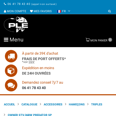
06 41 78 43 40
(appel non surtaxé)
MON COMPTE
MES FAVORIS
FR
Menu
0
MON PANIER
À partir de 39€ d'achat
FRAIS DE PORT OFFERTS*
*voir
CGV
Expédition en moins
DE 24H OUVRÉES
Demandez conseil 7j/7 au
06 41 78 43 40
ACCUEIL
CATALOGUE
ACCESSOIRES
HAMEÇONS
TRIPLES
OWNER STV-36BW PREDATOR SP