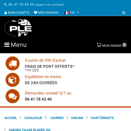
06 41 78 43 40
(appel non surtaxé)
MON COMPTE
MES FAVORIS
FR
Menu
0
MON PANIER
À partir de 39€ d'achat
FRAIS DE PORT OFFERTS*
*voir
CGV
Expédition en moins
DE 24H OUVRÉES
Demandez conseil 7j/7 au
06 41 78 43 40
ACCUEIL
CATALOGUE
LEURRES
SAKURA
CHATTERBAITS
SAKURA CAJUN BLADED JIG