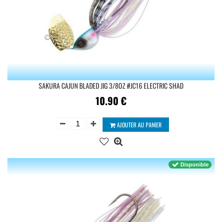
SAKURA CAJUN BLADED JIG 3/8OZ #JC16 ELECTRIC SHAD
10.90
€
AJOUTER AU PANIER
Disponible