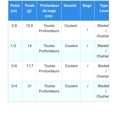
Poids
Poids
Profondeur
Densité
Nage
Type de
(oz)
(g)
de nage
Leurre
(cm)
3/8
10,5
Toutes
Coulant
Bladed Jig
/
Profondeurs
/
Chatterbait
1/2
14
Toutes
Coulant
/
Bladed Jig
Profondeurs
/
Chatterbait
5/8
17,7
Toutes
Coulant
/
Bladed Jig
Profondeurs
/
Chatterbait
3/4
21
Toutes
Coulant
/
Bladed Jig
Profondeurs
/
Chatterbait