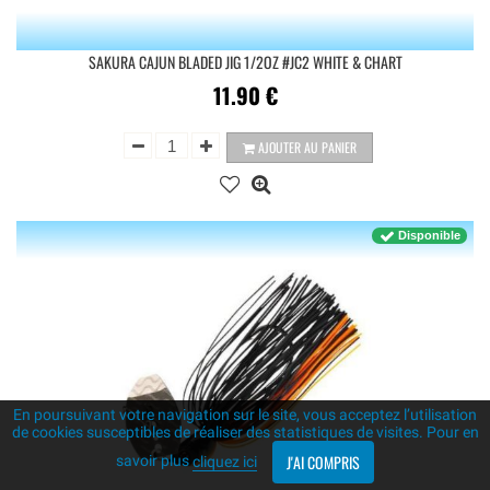
SAKURA CAJUN BLADED JIG 1/2OZ #JC2 WHITE & CHART
11.90
€
AJOUTER AU PANIER
Disponible
En poursuivant votre navigation sur le site, vous acceptez l’utilisation
de cookies susceptibles de réaliser des statistiques de visites. Pour en
J'AI COMPRIS
savoir plus
cliquez ici