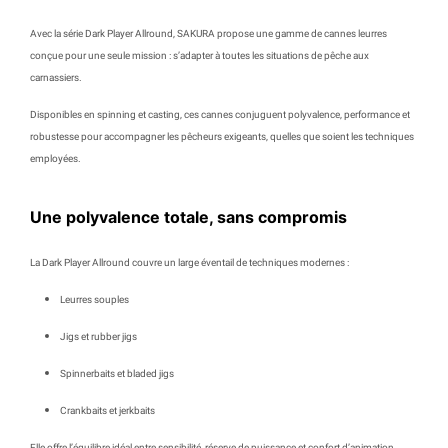
Avec la série
Dark Player Allround
, SAKURA
propose une gamme de cannes leurres
conçue pour une seule mission :
s’adapter à toutes les situations de pêche aux
carnassiers
.
Disponibles en
spinning et casting
, ces cannes conjuguent polyvalence, performance et
robustesse pour accompagner les pêcheurs exigeants, quelles que soient les techniques
employées.
Une polyvalence totale, sans compromis
La Dark Player Allround couvre un large éventail de techniques modernes :
Leurres souples
Jigs et rubber jigs
Spinnerbaits et bladed jigs
Crankbaits et jerkbaits
Elle offre l’équilibre idéal entre sensibilité, réserve de puissance et confort d’animation,