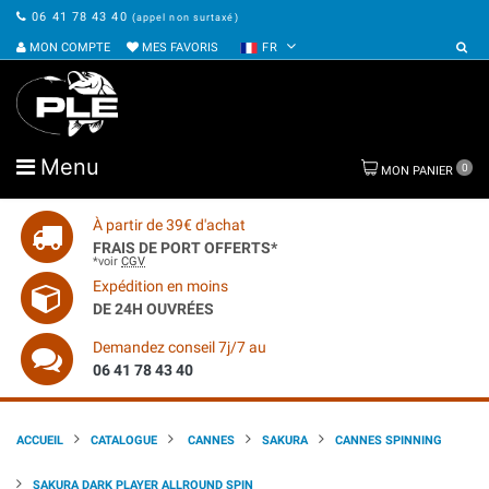
06 41 78 43 40
(appel non surtaxé)
MON COMPTE
MES FAVORIS
FR
Menu
0
MON PANIER
À partir de 39€ d'achat
FRAIS DE PORT OFFERTS*
*voir
CGV
Expédition en moins
DE 24H OUVRÉES
Demandez conseil 7j/7 au
06 41 78 43 40
ACCUEIL
CATALOGUE
CANNES
SAKURA
CANNES SPINNING
SAKURA DARK PLAYER ALLROUND SPIN