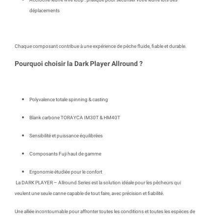
déplacements
Chaque composant contribue à une expérience de pêche fluide, fiable et durable.
Pourquoi choisir la Dark Player Allround ?
Polyvalence totale spinning & casting
Blank carbone TORAYCA IM30T & HM40T
Sensibilité et puissance équilibrées
Composants Fuji haut de gamme
Ergonomie étudiée pour le confort
La
DARK PLAYER – Allround Series
est la solution idéale pour les pêcheurs qui
veulent
une seule canne capable de tout faire, avec précision et fiabilité
.
Une alliée incontournable pour affronter toutes les conditions et toutes les espèces de