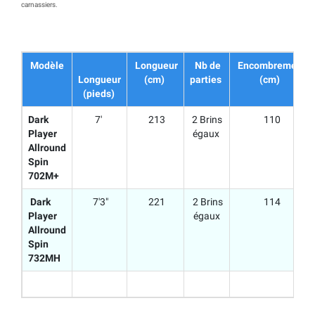
carnassiers.
Modèle
Longueur
Nb de
Encombrement
Longueur
(cm)
parties
(cm)
(pieds)
Dark
7'
213
2 Brins
110
Player
égaux
Allround
Spin
702M+
Dark
7'3"
221
2 Brins
114
Player
égaux
Allround
Spin
732MH