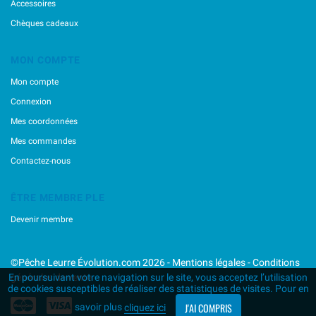
Accessoires
Chèques cadeaux
MON COMPTE
Mon compte
Connexion
Mes coordonnées
Mes commandes
Contactez-nous
ÊTRE MEMBRE PLE
Devenir membre
©Pêche Leurre Évolution.com 2026 -
Mentions légales
-
Conditions
générales de vente
En poursuivant votre navigation sur le site, vous acceptez l’utilisation
de cookies susceptibles de réaliser des statistiques de visites. Pour en
J'AI COMPRIS
savoir plus
cliquez ici