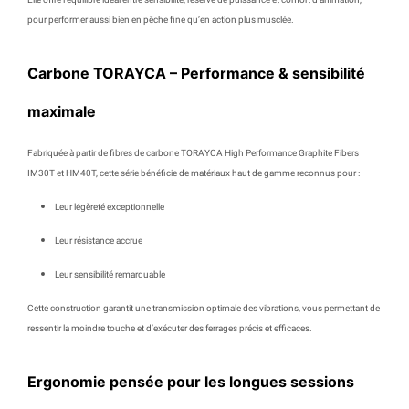
pour performer aussi bien en pêche fine qu’en action plus musclée.
Carbone TORAYCA – Performance & sensibilité
maximale
Fabriquée à partir de
fibres de carbone TORAYCA High Performance Graphite Fibers
IM30T et HM40T
, cette série bénéficie de matériaux haut de gamme reconnus pour :
Leur
légèreté exceptionnelle
Leur
résistance accrue
Leur
sensibilité remarquable
Cette construction garantit une
transmission optimale des vibrations
, vous permettant de
ressentir la moindre touche et d’exécuter des ferrages précis et efficaces.
Ergonomie pensée pour les longues sessions