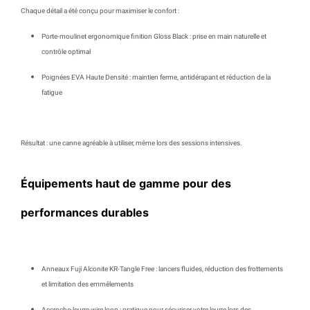
Chaque détail a été conçu pour maximiser le confort :
Porte-moulinet ergonomique finition Gloss Black
: prise en main naturelle et
contrôle optimal
Poignées EVA Haute Densité
: maintien ferme, antidérapant et réduction de la
fatigue
Résultat : une canne agréable à utiliser, même lors des sessions intensives.
Équipements haut de gamme pour des
performances durables
Anneaux Fuji Alconite KR-Tangle Free
: lancers fluides, réduction des frottements
et limitation des emmêlements
Accroche-leurre wire loop
: pratique pour sécuriser votre leurre lors des