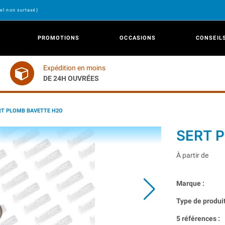
el non surtaxé)
PROMOTIONS
OCCASIONS
CONSEIL
Expédition en moins
DE 24H OUVRÉES
RT PLOMB BAVETTE H2O
SERT 
À partir de
Marque :
Type de produit
5 références :