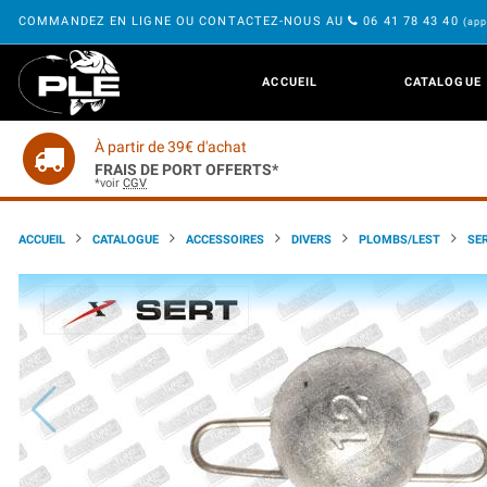
COMMANDEZ EN LIGNE OU CONTACTEZ-NOUS AU
06 41 78 43 40
(app
ACCUEIL
CATALOGUE
À partir de 39€ d'achat
FRAIS DE PORT OFFERTS*
*voir
CGV
ACCUEIL
CATALOGUE
ACCESSOIRES
DIVERS
PLOMBS/LEST
SE