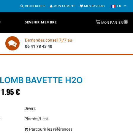
RECHERCHER
MON COMPTE
MES FAVORIS
FR
0
S
DEVENIR MEMBRE
MON PANIER
Demandez conseil 7j/7 au
06 41 78 43 40
PLOMB BAVETTE H2O
1.95 €
Divers
 :
Plombs/Lest
Parcourir les références