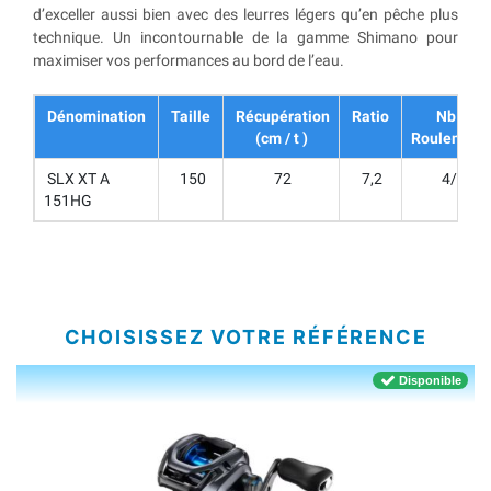
d’exceller aussi bien avec des leurres légers qu’en pêche plus
technique. Un incontournable de la gamme Shimano pour
maximiser vos performances au bord de l’eau.
Dénomination
Taille
Récupération
Ratio
Nb de
(cm / t )
Roulement
SLX XT A
150
72
7,2
4/1
151HG
CHOISISSEZ VOTRE RÉFÉRENCE
Disponible