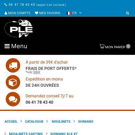
06 41 78 43 40
(appel non surtaxé)
MON COMPTE
MES FAVORIS
FR
Menu
0
MON PANIER
À partir de 39€ d'achat
FRAIS DE PORT OFFERTS*
*voir
CGV
Expédition en moins
DE 24H OUVRÉES
Demandez conseil 7j/7 au
06 41 78 43 40
ACCUEIL
CATALOGUE
MOULINETS
SHIMANO
MOULINETS CASTING
SHIMANO SLX XT