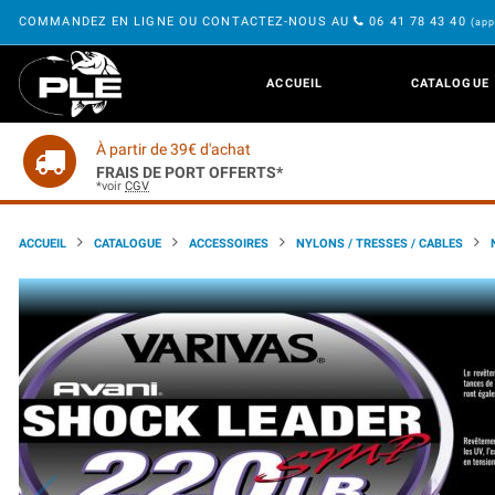
COMMANDEZ EN LIGNE OU CONTACTEZ-NOUS AU
06 41 78 43 40
(app
ACCUEIL
CATALOGUE
À partir de 39€ d'achat
FRAIS DE PORT OFFERTS*
*voir
CGV
ACCUEIL
CATALOGUE
ACCESSOIRES
NYLONS / TRESSES / CABLES