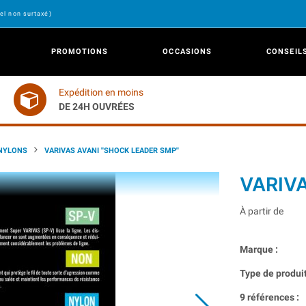
el non surtaxé)
PROMOTIONS
OCCASIONS
CONSEIL
Expédition en moins
DE 24H OUVRÉES
NYLONS
VARIVAS AVANI ''SHOCK LEADER SMP''
VARIVA
À partir de
Marque :
Type de produit
9 références :