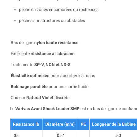
pêche en zones encombrées ou rocheuses
pêches sur structures ou obstacles
Bas de ligne
nylon haute résistance
Excellente
résistance à l’abrasion
Traitements
SP-V, NON et ND-S
Élasticité optimisée
pour absorber les rushs
Bobinage parallèle
pour une sortie fluide
Couleur
Natural Violet
discrète
Le
Varivas Avani Shock Leader SMP
est un bas de ligne de confian
Résistance lb
Diamètre (mm)
PE
Longueur de la Bobine
35
0,51
50