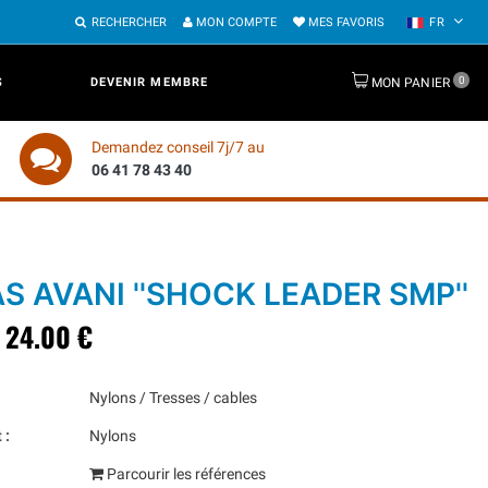
RECHERCHER
MON COMPTE
MES FAVORIS
FR
0
S
DEVENIR MEMBRE
MON PANIER
Demandez conseil 7j/7 au
06 41 78 43 40
S AVANI ''SHOCK LEADER SMP''
24.00 €
Nylons / Tresses / cables
 :
Nylons
Parcourir les références