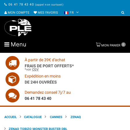
06 41 78 43 40
(appel non surtaxé)
MON COMPTE
MES FAVORIS
FR
Menu
0
MON PANIER
À partir de 39€ d'achat
FRAIS DE PORT OFFERTS*
*voir
CGV
Expédition en moins
DE 24H OUVRÉES
Demandez conseil 7j/7 au
06 41 78 43 40
ACCUEIL
CATALOGUE
CANNES
ZENAQ
ZENAQ TOBIZO MONSTER BUSTER DBL