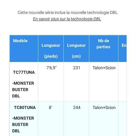
Cette nouvelle série inclue la nouvelle technologie DBL
En savoir plus sur la technologie DBL
Modèle
Nb de
Longueur
Longueur
Encom
parties
(pieds)
(cm)
(
7'6,9"
231
Talon+Scion
1
TC77TUNA
-MONSTER
BUSTER
DBL
TC80TUNA
8'
244
Talon+Scion
1
-MONSTER
BUSTER
DBL