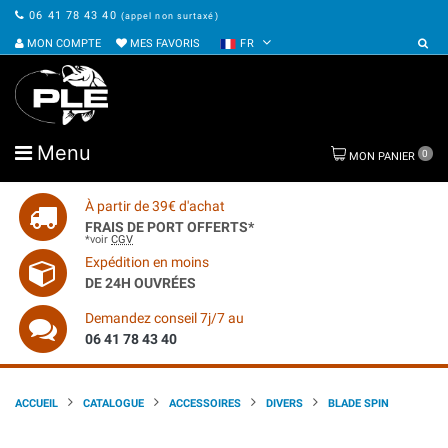
06 41 78 43 40
(appel non surtaxé)
MON COMPTE
MES FAVORIS
FR
Menu
0
MON PANIER
À partir de 39€ d'achat
FRAIS DE PORT OFFERTS*
*voir
CGV
Expédition en moins
DE 24H OUVRÉES
Demandez conseil 7j/7 au
06 41 78 43 40
ACCUEIL
CATALOGUE
ACCESSOIRES
DIVERS
BLADE SPIN