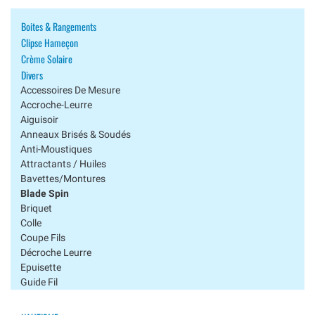
Boites & Rangements
Clipse Hameçon
Crème Solaire
Divers
Accessoires De Mesure
Accroche-Leurre
Aiguisoir
Anneaux Brisés & Soudés
Anti-Moustiques
Attractants / Huiles
Bavettes/montures
Blade Spin
Briquet
Colle
Coupe Fils
Décroche Leurre
Epuisette
Guide Fil
Huiles Et Graisses
Lampes Uv