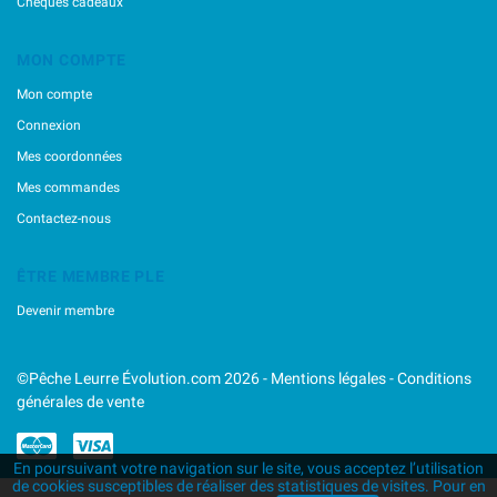
Chèques cadeaux
Emerillons & Agrafes
Gilets / Sacs
MON COMPTE
Hameçons
Marqueurs Pour Leurres
Mon compte
Nylons / Tresses / Cables
Connexion
Pinces / Outillage
Mes coordonnées
Têtes Plombées
Mes commandes
Contactez-nous
ÊTRE MEMBRE PLE
Devenir membre
©Pêche Leurre Évolution.com 2026 -
Mentions légales
-
Conditions
générales de vente
En poursuivant votre navigation sur le site, vous acceptez l’utilisation
de cookies susceptibles de réaliser des statistiques de visites. Pour en