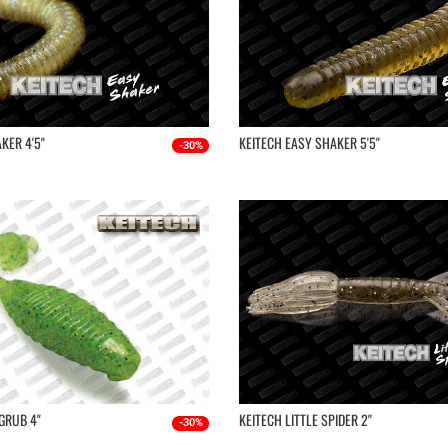
ER 4'5''
KEITECH EASY SHAKER 5'5''
-30%
GRUB 4"
KEITECH LITTLE SPIDER 2''
-30%