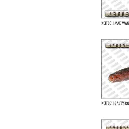
Yamashita
Yo-Zuri
Zalt
Zerek
KEITECH MAD WAG 
Zip Baits
KEITECH SALTY CO