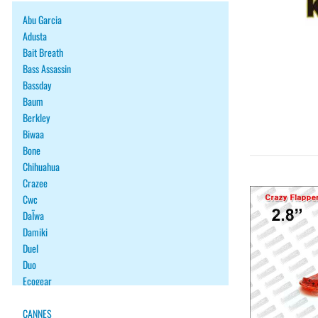
Abu Garcia
Adusta
Bait Breath
Bass Assassin
Bassday
Baum
Berkley
Biwaa
Bone
Chihuahua
Crazee
Cwc
DaÏwa
Damiki
Duel
Duo
Ecogear
Fiiish
Fish Arrow
CANNES