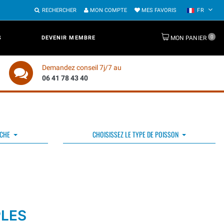
RECHERCHER
MON COMPTE
MES FAVORIS
FR
0
S
DEVENIR MEMBRE
MON PANIER
Demandez conseil 7j/7 au
06 41 78 43 40
ÊCHE
CHOISISSEZ LE TYPE DE POISSON
PLES