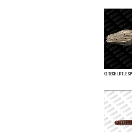
Reins
River Stream
Rozemeijer
Sakura
Savage Gear
Sawamura
Shimano
Smith
Spro
Srt
KEITECH LITTLE SPI
Storm
Tackle House
Trefle Creation
Vagabond
Valley Hill
VolkiËn
Westin
Williamson
XorÜs