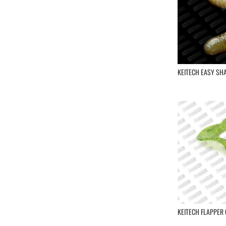
Rubber Jig
Little Jack
Longasbaits
Lucky Craft
Lunker City
Madness
KEITECH EASY SHAK
Major Craft
Maria
Marukyu
Mechanic Lures
Mega Strike
Megabass
Minnows,inc
Nikko
Nories
Ocean's Legacy
Osp
Ragot
KEITECH FLAPPER 
Raid Japan
Rapala