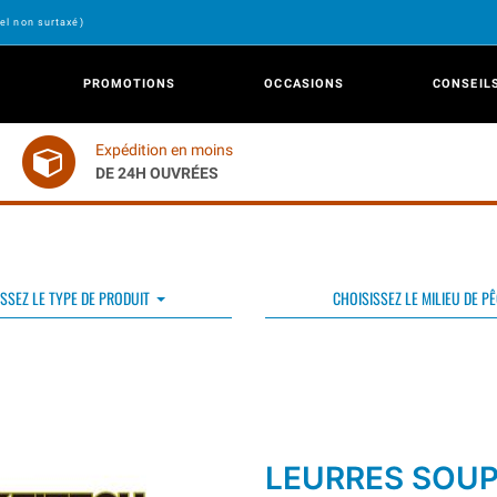
el non surtaxé)
PROMOTIONS
OCCASIONS
CONSEIL
Expédition en moins
DE 24H OUVRÉES
SSEZ LE TYPE DE PRODUIT
CHOISISSEZ LE MILIEU DE P
LEURRES SOU