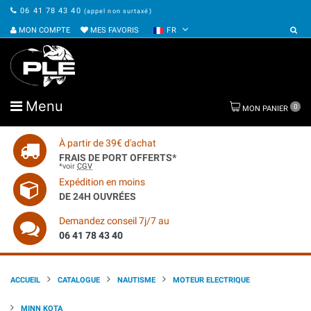
06 41 78 43 40
(appel non surtaxé)
MON COMPTE
MES FAVORIS
FR
Menu
0
MON PANIER
À partir de 39€ d'achat
FRAIS DE PORT OFFERTS*
*voir
CGV
Expédition en moins
DE 24H OUVRÉES
Demandez conseil 7j/7 au
06 41 78 43 40
ACCUEIL
CATALOGUE
NAUTISME
MOTEUR ELECTRIQUE
MINN KOTA