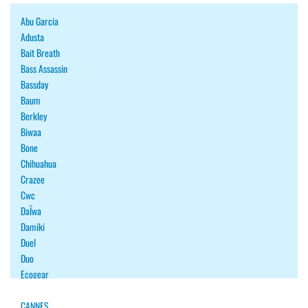
Abu Garcia
Adusta
Bait Breath
Bass Assassin
Bassday
Baum
Berkley
Biwaa
Bone
Chihuahua
Crazee
Cwc
DaÏwa
Damiki
Duel
Duo
Ecogear
Fiiish
Fish Arrow
CANNES