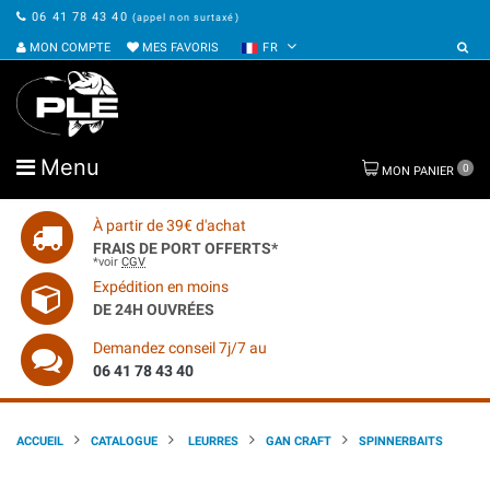
06 41 78 43 40
(appel non surtaxé)
MON COMPTE
MES FAVORIS
FR
Menu
0
MON PANIER
À partir de 39€ d'achat
FRAIS DE PORT OFFERTS*
*voir
CGV
Expédition en moins
DE 24H OUVRÉES
Demandez conseil 7j/7 au
06 41 78 43 40
ACCUEIL
CATALOGUE
LEURRES
GAN CRAFT
SPINNERBAITS