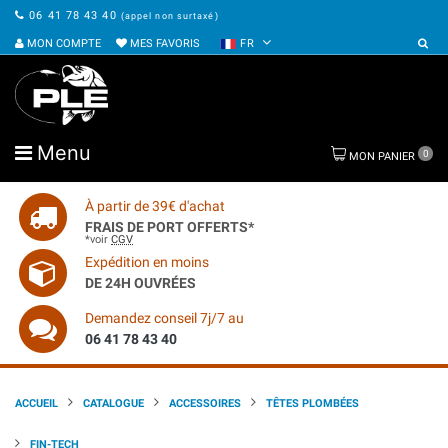
06 41 78 43 40
(appel non surtaxé)
MON COMPTE
MES FAVORIS
FR
Menu
0
MON PANIER
À partir de 39€ d'achat
FRAIS DE PORT OFFERTS*
*voir
CGV
Expédition en moins
DE 24H OUVRÉES
Demandez conseil 7j/7 au
06 41 78 43 40
ACCUEIL
CATALOGUE
ACCESSOIRES
TÊTES PLOMBÉES
FIN-TECH