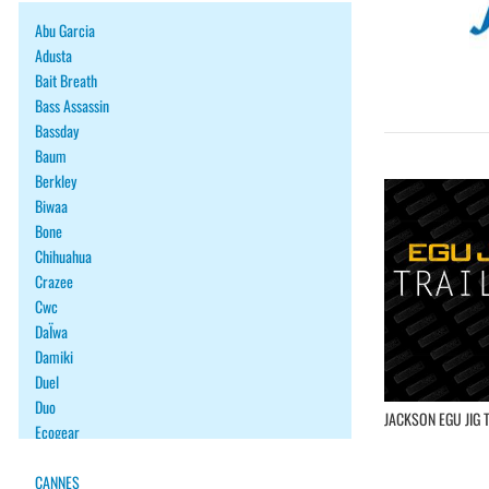
Abu Garcia
Adusta
Bait Breath
Bass Assassin
Bassday
Baum
Berkley
Biwaa
Bone
Chihuahua
Crazee
Cwc
DaÏwa
Damiki
Duel
Duo
JACKSON EGU JIG 
Ecogear
Fiiish
Fish Arrow
CANNES