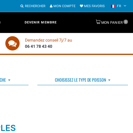
RECHERCHER
MON COMPTE
MES FAVORIS
FR
0
S
DEVENIR MEMBRE
MON PANIER
Demandez conseil 7j/7 au
06 41 78 43 40
ÊCHE
CHOISISSEZ LE TYPE DE POISSON
PLES