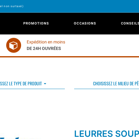
el non surtaxé)
PROMOTIONS
OCCASIONS
CONSEIL
Expédition en moins
DE 24H OUVRÉES
SSEZ LE TYPE DE PRODUIT
CHOISISSEZ LE MILIEU DE P
LEURRES SOU