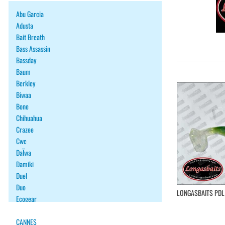
Abu Garcia
Adusta
Bait Breath
Bass Assassin
Bassday
Baum
Berkley
Biwaa
Bone
Chihuahua
Crazee
Cwc
DaÏwa
Damiki
Duel
Duo
LONGASBAITS PDL
Ecogear
Fiiish
Fish Arrow
CANNES