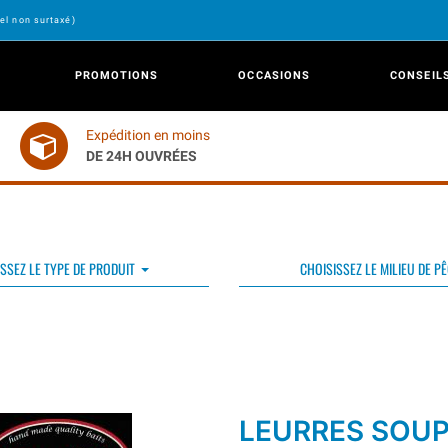
el non surtaxé)
PROMOTIONS
OCCASIONS
CONSEIL
Expédition en moins
DE 24H OUVRÉES
SSEZ LE TYPE DE PRODUIT
CHOISISSEZ LE MILIEU DE P
LEURRES SOU