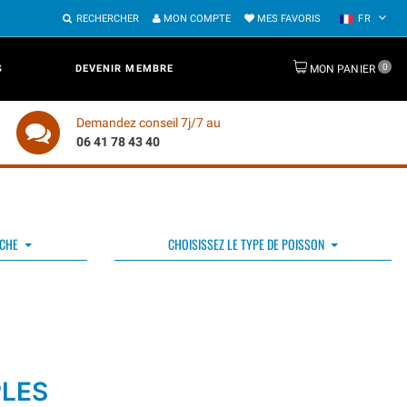
RECHERCHER
MON COMPTE
MES FAVORIS
FR
0
S
DEVENIR MEMBRE
MON PANIER
Demandez conseil 7j/7 au
06 41 78 43 40
ÊCHE
CHOISISSEZ LE TYPE DE POISSON
PLES