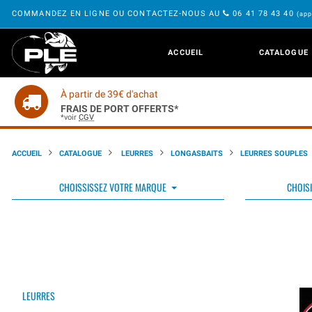
COMMANDEZ EN LIGNE OU CONTACTEZ-NOUS AU
06 41 78 43 40
(app
ACCUEIL
CATALOGUE
À partir de 39€ d'achat
FRAIS DE PORT OFFERTS*
*voir
CGV
ACCUEIL
CATALOGUE
LEURRES
LONGASBAITS
LEURRES SOUPLES
CHOISSISSEZ VOTRE MARQUE
CHOISI
LEURRES