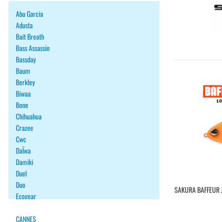
Abu Garcia
Adusta
Bait Breath
Bass Assassin
Bassday
Baum
Berkley
Biwaa
Bone
Chihuahua
Crazee
Cwc
DaÏwa
Damiki
Duel
Duo
SAKURA BAFFEUR 
Ecogear
Fiiish
Fish Arrow
CANNES