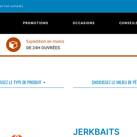
el non surtaxé)
PROMOTIONS
OCCASIONS
CONSEIL
Expédition en moins
DE 24H OUVRÉES
SSEZ LE TYPE DE PRODUIT
CHOISISSEZ LE MILIEU DE P
JERKBAITS