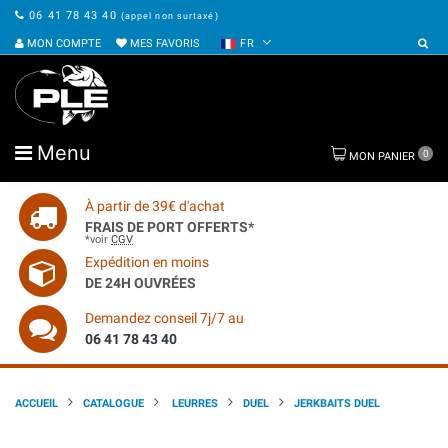
06 41 78 43 40
(appel non surtaxé)
MON COMPTE
MES FAVORIS
FR
Menu
0
MON PANIER
À partir de 39€ d'achat
FRAIS DE PORT OFFERTS*
*voir
CGV
Expédition en moins
DE 24H OUVRÉES
Demandez conseil 7j/7 au
06 41 78 43 40
ACCUEIL
CATALOGUE
LEURRES
DUEL
JERKBAITS DUEL