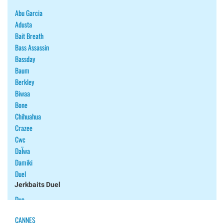
Abu Garcia
Adusta
Bait Breath
Bass Assassin
Bassday
Baum
Berkley
Biwaa
Bone
Chihuahua
Crazee
Cwc
DaÏwa
Damiki
Duel
Jerkbaits Duel
Duo
Ecogear
CANNES
Fiiish