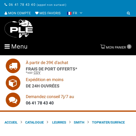
06 41 78 43 40
(appel non surtaxé)
MON COMPTE
MES FAVORIS
FR
Menu
0
MON PANIER
À partir de 39€ d'achat
FRAIS DE PORT OFFERTS*
*voir
CGV
Expédition en moins
DE 24H OUVRÉES
Demandez conseil 7j/7 au
06 41 78 43 40
ACCUEIL
CATALOGUE
LEURRES
SMITH
TOPWATER/SURFACE