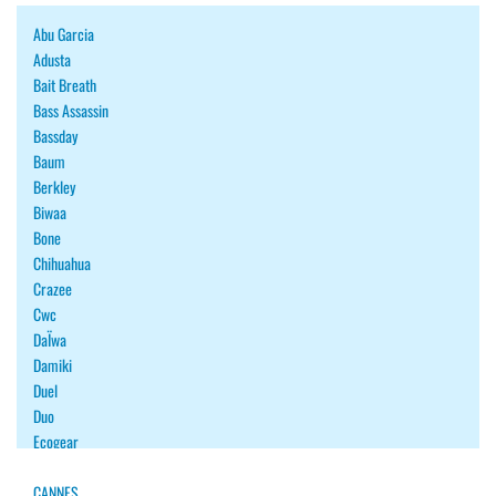
Abu Garcia
Adusta
Bait Breath
Bass Assassin
Bassday
Baum
Berkley
Biwaa
Bone
Chihuahua
Crazee
Cwc
DaÏwa
Damiki
Duel
Duo
Ecogear
Fiiish
Fish Arrow
CANNES