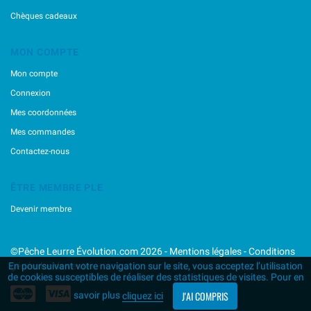
Marukyu
Chèques cadeaux
Mechanic Lures
Mega Strike
MON COMPTE
Megabass
Mon compte
Minnows,inc
Nikko
Connexion
Nories
Mes coordonnées
Ocean's Legacy
Mes commandes
Osp
Contactez-nous
Ragot
Raid Japan
ÊTRE MEMBRE PLE
Rapala
Reins
Devenir membre
River Stream
Rozemeijer
©Pêche Leurre Évolution.com 2026 -
Mentions légales
-
Conditions
Sakura
générales de vente
En poursuivant votre navigation sur le site, vous acceptez l’utilisation
Savage Gear
de cookies susceptibles de réaliser des statistiques de visites. Pour en
Sawamura
J'AI COMPRIS
savoir plus
cliquez ici
Shimano