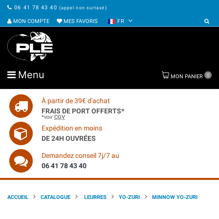
06 41 78 43 40
(appel non surtaxé)
MON COMPTE
MES FAVORIS
FR
Menu
0
MON PANIER
À partir de 39€ d'achat
FRAIS DE PORT OFFERTS*
*voir
CGV
Expédition en moins
DE 24H OUVRÉES
Demandez conseil 7j/7 au
06 41 78 43 40
ACCUEIL
CATALOGUE
LEURRES
YO-ZURI
MINNOW YO-ZURI