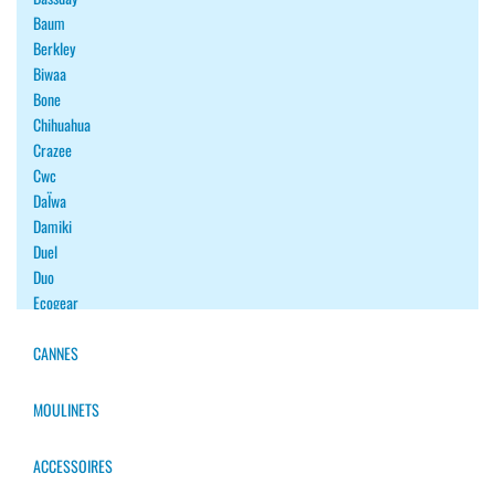
Baum
Berkley
Biwaa
Bone
Chihuahua
Crazee
Cwc
DaÏwa
Damiki
Duel
Duo
Ecogear
Fiiish
Fish Arrow
CANNES
Fishup
Flash Union
MOULINETS
Forest
Gan Craft
ACCESSOIRES
Gary Yamamoto