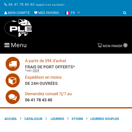
06 41 78 43 40
(appel non surtaxé)
MON COMPTE
MES FAVORIS
FR
Menu
0
MON PANIER
À partir de 39€ d'achat
FRAIS DE PORT OFFERTS*
*voir
CGV
Expédition en moins
DE 24H OUVRÉES
Demandez conseil 7j/7 au
06 41 78 43 40
ACCUEIL
CATALOGUE
LEURRES
STORM
LEURRES SOUPLES