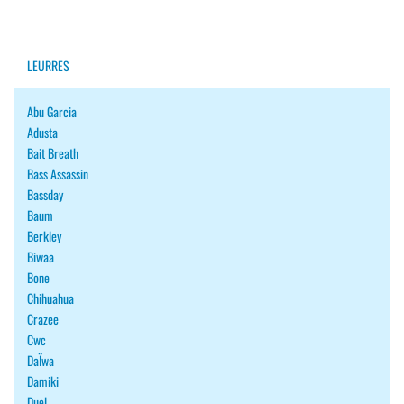
LEURRES
Abu Garcia
Adusta
Bait Breath
Bass Assassin
Bassday
Baum
Berkley
Biwaa
Bone
Chihuahua
Crazee
Cwc
DaÏwa
Damiki
Duel