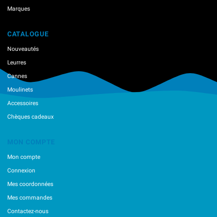
Jackson
Marques
Kahara
Keitech
CATALOGUE
Little Jack
Longasbaits
Nouveautés
Lucky Craft
Leurres
Lunker City
Cannes
Madness
Moulinets
Major Craft
Accessoires
Maria
Marukyu
Chèques cadeaux
Mechanic Lures
Mega Strike
MON COMPTE
Megabass
Mon compte
Minnows,inc
Nikko
Connexion
Nories
Mes coordonnées
Ocean's Legacy
Mes commandes
Osp
Contactez-nous
Ragot