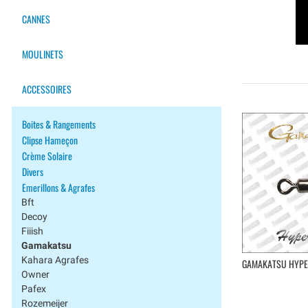
CANNES
MOULINETS
ACCESSOIRES
Boites & Rangements
Clipse Hameçon
Crème Solaire
Divers
Emerillons & Agrafes
Bft
Decoy
Fiiish
Gamakatsu
Kahara Agrafes
GAMAKATSU HYPE
Owner
Pafex
Rozemeijer