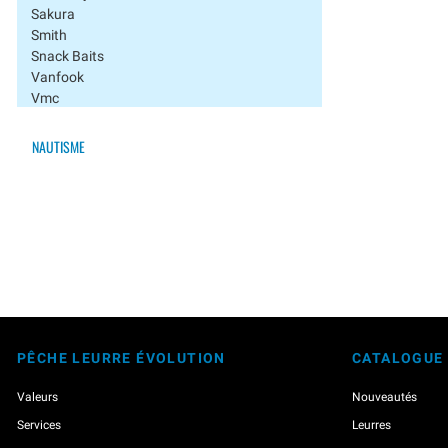
Sakura
Smith
Snack Baits
Vanfook
Vmc
Westin
Xesta
NAUTISME
Yamashita
Gilets / Sacs
Hameçons
Marqueurs Pour Leurres
Nylons / Tresses / Cables
Pinces / Outillage
Têtes Plombées
PÊCHE LEURRE ÉVOLUTION
CATALOGUE
Valeurs
Nouveautés
Services
Leurres