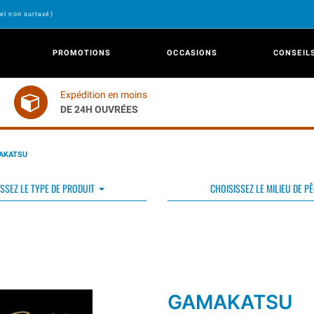
el non surtaxé)
PROMOTIONS
OCCASIONS
CONSEIL
Expédition en moins
DE 24H OUVRÉES
AKATSU
SSEZ LE TYPE DE PRODUIT
CHOISISSEZ LE MILIEU DE P
GAMAKATSU