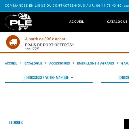
COMMANDEZ EN LIGNE OU CONTACTEZ-NOUS AU
06 41 78 43 40
(app
ACCUEIL
CATALOGUE
À partir de 39€ d'achat
FRAIS DE PORT OFFERTS*
*voir
CGV
ACCUEIL
CATALOGUE
ACCESSOIRES
EMERILLONS & AGRAFES
GAM
CHOISSISSEZ VOTRE MARQUE
CHOISI
LEURRES