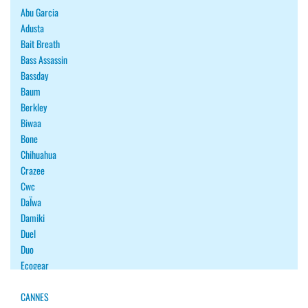
Abu Garcia
Adusta
Bait Breath
Bass Assassin
Bassday
Baum
Berkley
Biwaa
Bone
Chihuahua
Crazee
Cwc
DaÏwa
Damiki
Duel
Duo
Ecogear
Fiiish
Fish Arrow
CANNES