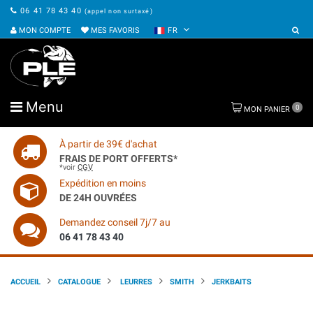
06 41 78 43 40
(appel non surtaxé)
MON COMPTE
MES FAVORIS
FR
Menu
0
MON PANIER
À partir de 39€ d'achat
FRAIS DE PORT OFFERTS*
*voir
CGV
Expédition en moins
DE 24H OUVRÉES
Demandez conseil 7j/7 au
06 41 78 43 40
ACCUEIL
CATALOGUE
LEURRES
SMITH
JERKBAITS