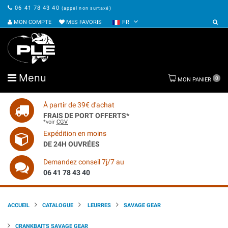
06 41 78 43 40
(appel non surtaxé)
MON COMPTE
MES FAVORIS
FR
Menu
0
MON PANIER
À partir de 39€ d'achat
FRAIS DE PORT OFFERTS*
*voir
CGV
Expédition en moins
DE 24H OUVRÉES
Demandez conseil 7j/7 au
06 41 78 43 40
ACCUEIL
CATALOGUE
LEURRES
SAVAGE GEAR
CRANKBAITS SAVAGE GEAR