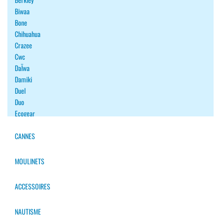
Biwaa
Bone
Chihuahua
Crazee
Cwc
DaÏwa
Damiki
Duel
Duo
Ecogear
Fiiish
Fish Arrow
CANNES
Fishup
Flash Union
MOULINETS
Forest
Gan Craft
ACCESSOIRES
Gary Yamamoto
Goodbait
NAUTISME
Halco