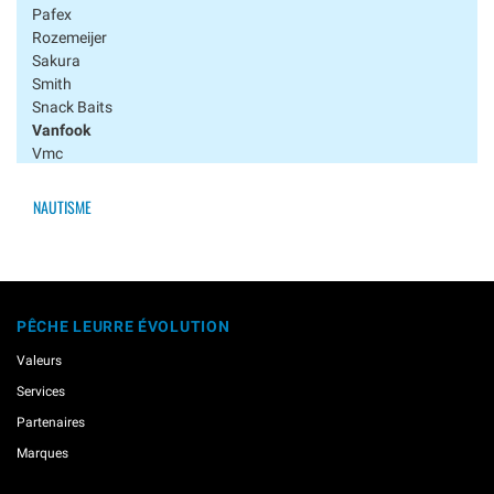
Pafex
Rozemeijer
Sakura
Smith
Snack Baits
Vanfook
Vmc
Westin
Xesta
NAUTISME
Yamashita
Gilets / Sacs
Hameçons
Marqueurs Pour Leurres
PÊCHE LEURRE ÉVOLUTION
Nylons / Tresses / Cables
Pinces / Outillage
Valeurs
Têtes Plombées
Services
Partenaires
Marques