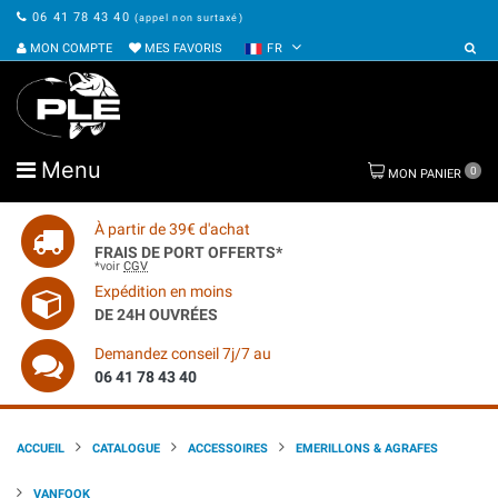
06 41 78 43 40
(appel non surtaxé)
MON COMPTE
MES FAVORIS
FR
Menu
0
MON PANIER
À partir de 39€ d'achat
FRAIS DE PORT OFFERTS*
*voir
CGV
Expédition en moins
DE 24H OUVRÉES
Demandez conseil 7j/7 au
06 41 78 43 40
ACCUEIL
CATALOGUE
ACCESSOIRES
EMERILLONS & AGRAFES
VANFOOK