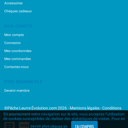
Accessoires
Chèques cadeaux
MON COMPTE
Mon compte
Connexion
Mes coordonnées
Mes commandes
Contactez-nous
ÊTRE MEMBRE PLE
Devenir membre
©Pêche Leurre Évolution.com 2026 -
Mentions légales
-
Conditions
générales de vente
En poursuivant votre navigation sur le site, vous acceptez l’utilisation
de cookies susceptibles de réaliser des statistiques de visites. Pour en
J'AI COMPRIS
savoir plus
cliquez ici