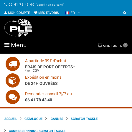
06 41 78 43 40
(appel non surtaxé)
MON COMPTE
MES FAVORIS
FR
Menu
0
MON PANIER
À partir de 39€ d'achat
FRAIS DE PORT OFFERTS*
*voir
CGV
Expédition en moins
DE 24H OUVRÉES
Demandez conseil 7j/7 au
06 41 78 43 40
ACCUEIL
CATALOGUE
CANNES
SCRATCH TACKLE
CANNES SPINNING SCRATCH TACKLE