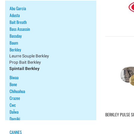
Abu Garcia
Adusta
Bait Breath
Bass Assassin
Bassday
Baum
Berkley
Leurre Souple Berkley
Prop Bait Berkley
Spintail Berkley
Biwaa
Bone
Chihuahua
Crazee
Cwc
DaÏwa
BERKLEY PULSE SP
Damiki
Duel
CANNES
Duo