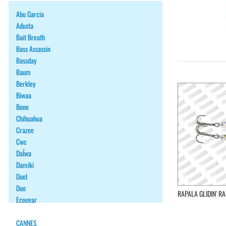
Abu Garcia
Adusta
Bait Breath
Bass Assassin
Bassday
Baum
Berkley
Biwaa
Bone
Chihuahua
Crazee
Cwc
DaÏwa
Damiki
Duel
Duo
RAPALA GLIDIN' RA
Ecogear
Fiiish
Fish Arrow
CANNES