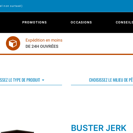
el non surtaxé)
PROMOTIONS
OCCASIONS
CONSEIL
Expédition en moins
DE 24H OUVRÉES
SSEZ LE TYPE DE PRODUIT
CHOISISSEZ LE MILIEU DE P
BUSTER JERK