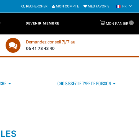
RECHERCHER
MON COMPTE
MES FAVORIS
FR
0
S
DEVENIR MEMBRE
MON PANIER
Demandez conseil 7j/7 au
06 41 78 43 40
ÊCHE
CHOISISSEZ LE TYPE DE POISSON
PLES