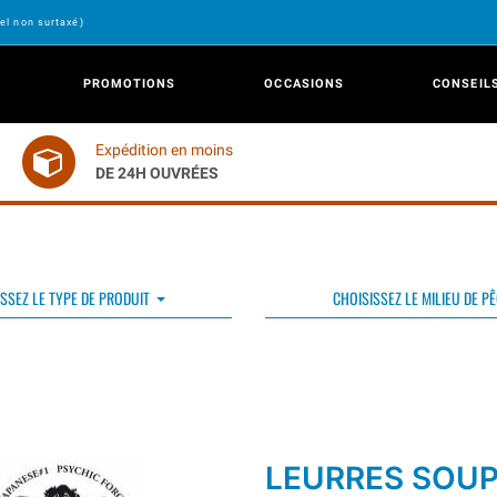
el non surtaxé)
PROMOTIONS
OCCASIONS
CONSEIL
Expédition en moins
DE 24H OUVRÉES
SSEZ LE TYPE DE PRODUIT
CHOISISSEZ LE MILIEU DE P
LEURRES SOU