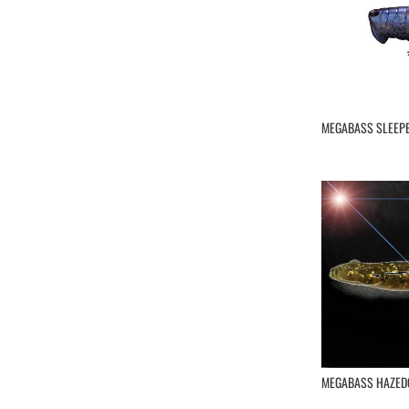
Spinnerbait
Spintail
Stickbaits
Topwater
Minnows,inc
Nikko
MEGABASS SLEEP
Nories
Ocean's Legacy
Osp
Ragot
Raid Japan
Rapala
Reins
River Stream
Rozemeijer
Sakura
Savage Gear
Sawamura
MEGABASS HAZEDO
Shimano