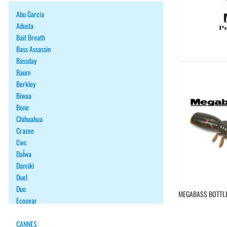
Abu Garcia
Adusta
Bait Breath
Bass Assassin
Bassday
Baum
Berkley
Biwaa
Bone
Chihuahua
Crazee
Cwc
DaÏwa
Damiki
Duel
Duo
MEGABASS BOTTL
Ecogear
Fiiish
Fish Arrow
CANNES