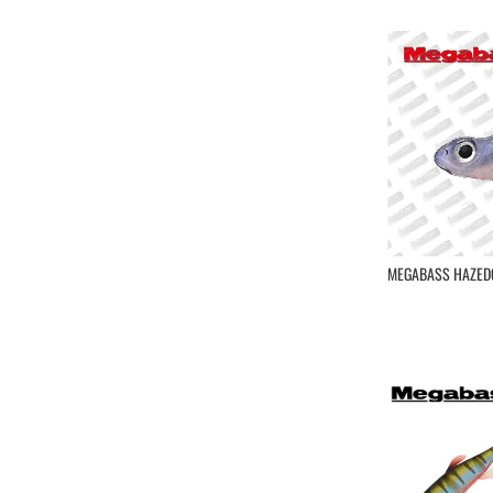
Smith
Spro
Srt
Storm
Tackle House
Trefle Creation
Vagabond
Valley Hill
VolkiËn
Westin
Williamson
MEGABASS HAZEDO
XorÜs
Yamashita
Yo-Zuri
Zalt
Zerek
Zip Baits