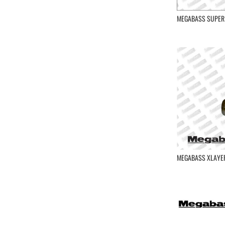
Longasbaits
Lucky Craft
MEGABASS SUPER
Lunker City
Madness
Major Craft
Maria
Marukyu
Mechanic Lures
Mega Strike
Megabass
Buzz Bait
Chatterbaits
Crankbaits
Jerkbaits
MEGABASS XLAYER
Jig Minnow
Jointed Swimbait
Leurres Souples
Lipless
Metal Jig
Minnow
Rubber Jig