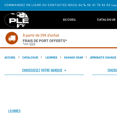
COMMANDEZ EN LIGNE OU CONTACTEZ-NOUS AU
06 41 78 43 40
(app
ACCUEIL
CATALOGUE
À partir de 39€ d'achat
FRAIS DE PORT OFFERTS*
*voir
CGV
ACCUEIL
CATALOGUE
LEURRES
SAVAGE GEAR
JERKBAITS SAVAGE
CHOISSISSEZ VOTRE MARQUE
CHOISI
LEURRES