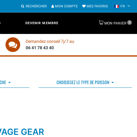
RECHERCHER
MON COMPTE
MES FAVORIS
FR
0
S
DEVENIR MEMBRE
MON PANIER
Demandez conseil 7j/7 au
06 41 78 43 40
ÊCHE
CHOISISSEZ LE TYPE DE POISSON
VAGE GEAR