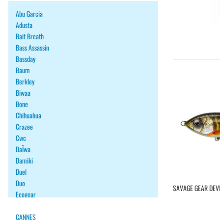
Abu Garcia
Adusta
Bait Breath
Bass Assassin
Bassday
Baum
Berkley
Biwaa
Bone
Chihuahua
Crazee
Cwc
DaÏwa
Damiki
Duel
Duo
SAVAGE GEAR DEV
Ecogear
Fiiish
Fish Arrow
CANNES