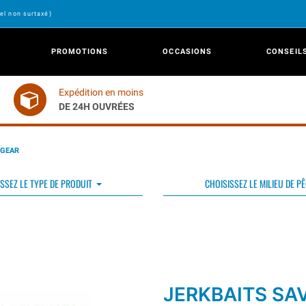
el non surtaxé)
PROMOTIONS
OCCASIONS
CONSEIL
Expédition en moins
DE 24H OUVRÉES
 GEAR
SSEZ LE TYPE DE PRODUIT
CHOISISSEZ LE MILIEU DE P
JERKBAITS SA