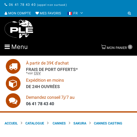
06 41 78 43 40
(appel non surtaxé)
MON COMPTE
MES FAVORIS
FR
Menu
0
MON PANIER
À partir de 39€ d'achat
FRAIS DE PORT OFFERTS*
*voir
CGV
Expédition en moins
DE 24H OUVRÉES
Demandez conseil 7j/7 au
06 41 78 43 40
ACCUEIL
CATALOGUE
CANNES
SAKURA
CANNES CASTING