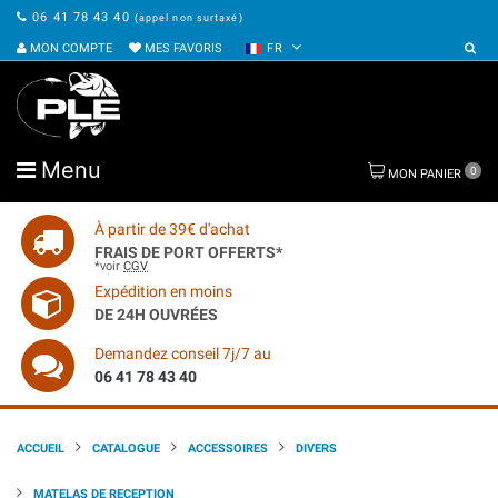
06 41 78 43 40
(appel non surtaxé)
MON COMPTE
MES FAVORIS
FR
Menu
0
MON PANIER
À partir de 39€ d'achat
FRAIS DE PORT OFFERTS*
*voir
CGV
Expédition en moins
DE 24H OUVRÉES
Demandez conseil 7j/7 au
06 41 78 43 40
ACCUEIL
CATALOGUE
ACCESSOIRES
DIVERS
MATELAS DE RECEPTION