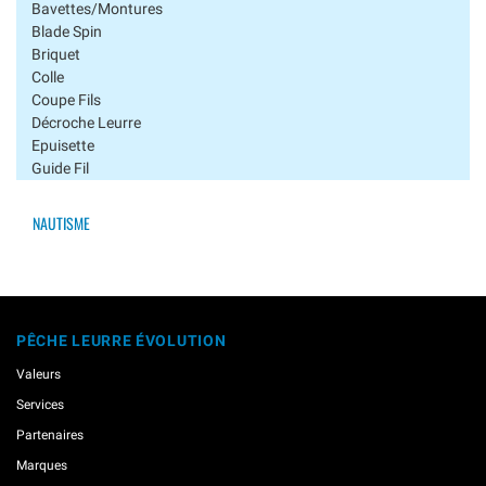
Bavettes/montures
Blade Spin
Briquet
Colle
Coupe Fils
Décroche Leurre
Epuisette
Guide Fil
Huiles Et Graisses
Lampes Uv
NAUTISME
Line Stopper
Magnet Holder
Matelas De Reception
Mousse Flottante
Pesons
PÊCHE LEURRE ÉVOLUTION
Pinces À Poisson
Plombs/lest
Valeurs
Porte Clé
Services
Produits Flottant
Partenaires
Protection Moulinet
Protèges Hameçons
Marques