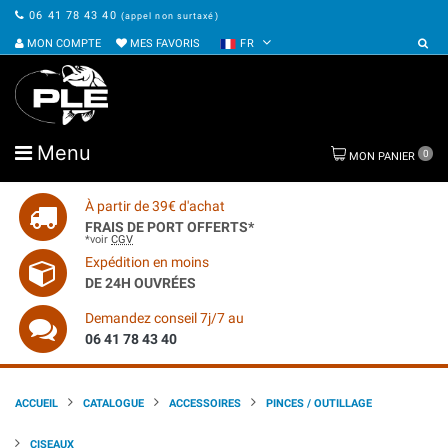
06 41 78 43 40
(appel non surtaxé)
MON COMPTE
MES FAVORIS
FR
Menu
0
MON PANIER
À partir de 39€ d'achat
FRAIS DE PORT OFFERTS*
*voir
CGV
Expédition en moins
DE 24H OUVRÉES
Demandez conseil 7j/7 au
06 41 78 43 40
ACCUEIL
CATALOGUE
ACCESSOIRES
PINCES / OUTILLAGE
CISEAUX