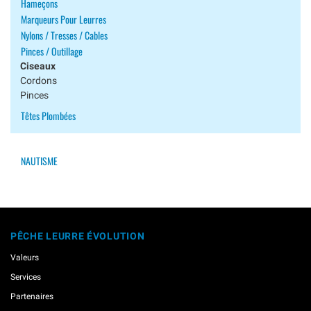
Hameçons
Marqueurs Pour Leurres
Nylons / Tresses / Cables
Pinces / Outillage
Ciseaux
Cordons
Pinces
Têtes Plombées
NAUTISME
PÊCHE LEURRE ÉVOLUTION
Valeurs
Services
Partenaires