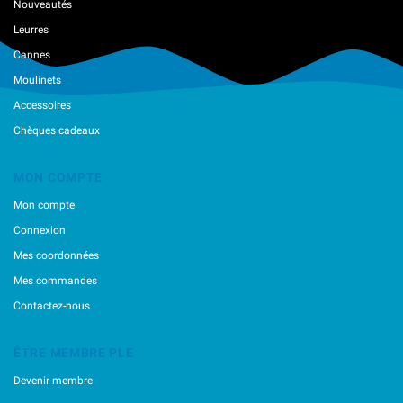
Nouveautés
River Stream
Leurres
Sakura
Savage Gear
Cannes
Smith
Moulinets
Spro
Accessoires
Svartzonker
Tiemco
Chèques cadeaux
Ultimate Fishing
Vanfook
MON COMPTE
Vmc
Mon compte
VolkiËn
Westin
Connexion
XorÜs
Mes coordonnées
Zappu
Mes commandes
Contactez-nous
ÊTRE MEMBRE PLE
Devenir membre