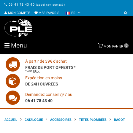
06 41 78 43 40
(appel non surtaxé)
MON COMPTE
MES FAVORIS
FR
Menu
0
MON PANIER
À partir de 39€ d'achat
FRAIS DE PORT OFFERTS*
*voir
CGV
Expédition en moins
DE 24H OUVRÉES
Demandez conseil 7j/7 au
06 41 78 43 40
ACCUEIL
CATALOGUE
ACCESSOIRES
TÊTES PLOMBÉES
RAGOT