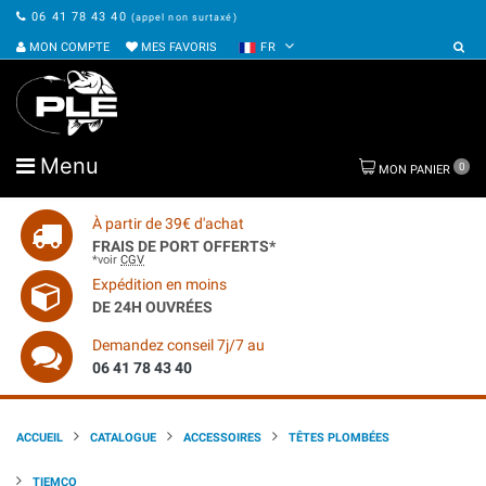
06 41 78 43 40
(appel non surtaxé)
MON COMPTE
MES FAVORIS
FR
Menu
0
MON PANIER
À partir de 39€ d'achat
FRAIS DE PORT OFFERTS*
*voir
CGV
Expédition en moins
DE 24H OUVRÉES
Demandez conseil 7j/7 au
06 41 78 43 40
ACCUEIL
CATALOGUE
ACCESSOIRES
TÊTES PLOMBÉES
TIEMCO