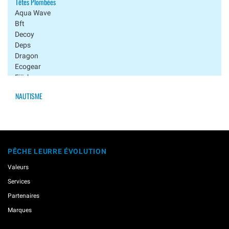
Têtes Plombées
Aqua Wave
Bft
Decoy
Deps
Dragon
Ecogear
Fiiish
Fin-Tech
NAUTISME
Fish Arrow
Fox Rage
Gamakatsu
Hookers
Imakatsu
PÊCHE LEURRE ÉVOLUTION
Keitech
Longasbaits
Valeurs
Major Craft
Services
Megabass
Musaga
Partenaires
Nogales
Marques
Noike
Owner