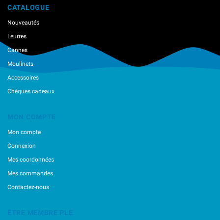
CATALOGUE
Ragot
Reins
Nouveautés
River Stream
Leurres
Sakura
Savage Gear
Cannes
Smith
Moulinets
Spro
Accessoires
Svartzonker
Tiemco
Chèques cadeaux
Ultimate Fishing
Vanfook
MON COMPTE
Vmc
Mon compte
VolkiËn
Westin
Connexion
XorÜs
Mes coordonnées
Zappu
Mes commandes
Contactez-nous
ÊTRE MEMBRE PLE