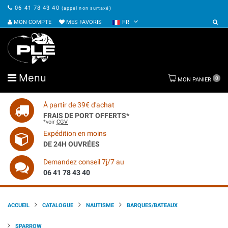
06 41 78 43 40
(appel non surtaxé)
MON COMPTE
MES FAVORIS
FR
Menu
0
MON PANIER
À partir de 39€ d'achat
FRAIS DE PORT OFFERTS*
*voir
CGV
Expédition en moins
DE 24H OUVRÉES
Demandez conseil 7j/7 au
06 41 78 43 40
ACCUEIL
CATALOGUE
NAUTISME
BARQUES/BATEAUX
SPARROW