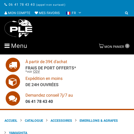
06 41 78 43 40
(appel non surtaxé)
MON COMPTE
MES FAVORIS
FR
Menu
0
MON PANIER
À partir de 39€ d'achat
FRAIS DE PORT OFFERTS*
*voir
CGV
Expédition en moins
DE 24H OUVRÉES
Demandez conseil 7j/7 au
06 41 78 43 40
ACCUEIL
CATALOGUE
ACCESSOIRES
EMERILLONS & AGRAFES
YAMASHITA