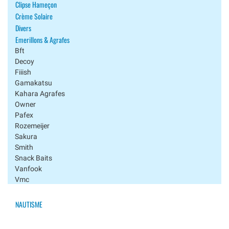
Clipse Hameçon
Crème Solaire
Divers
Emerillons & Agrafes
Bft
Decoy
Fiiish
Gamakatsu
Kahara Agrafes
Owner
Pafex
Rozemeijer
Sakura
Smith
Snack Baits
Vanfook
Vmc
Westin
Xesta
NAUTISME
Yamashita
Gilets / Sacs