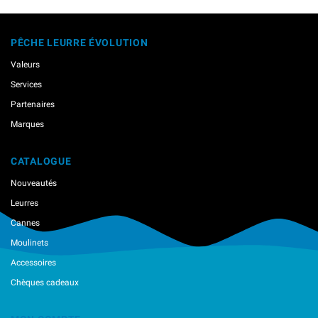
Hameçons
Marqueurs Pour Leurres
PÊCHE LEURRE ÉVOLUTION
Nylons / Tresses / Cables
Pinces / Outillage
Valeurs
Têtes Plombées
Services
Partenaires
Marques
CATALOGUE
Nouveautés
Leurres
Cannes
Moulinets
Accessoires
Chèques cadeaux