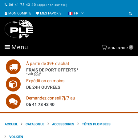
06 41 78 43 40
(appel non surtaxé)
MON COMPTE
MES FAVORIS
FR
Menu
0
MON PANIER
À partir de 39€ d'achat
FRAIS DE PORT OFFERTS*
*voir
CGV
Expédition en moins
DE 24H OUVRÉES
Demandez conseil 7j/7 au
06 41 78 43 40
ACCUEIL
CATALOGUE
ACCESSOIRES
TÊTES PLOMBÉES
VOLKIËN