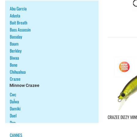
Abu Garcia
Adusta
Bait Breath
Bass Assassin
Bassday
Baum
Berkley
Biwaa
Bone
Chihuahua
Crazee
Minnow Crazee
Cwc
DaÏwa
Damiki
Duel
CRAZEE DIZZY MI
Duo
Ecogear
CANNES
Fiiish