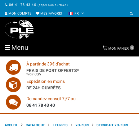
06 41 78 43 40
(appel non surtaxé)
MON COMPTE
MES FAVORIS
FR
Menu
0
MON PANIER
À partir de 39€ d'achat
FRAIS DE PORT OFFERTS*
*voir
CGV
Expédition en moins
DE 24H OUVRÉES
Demandez conseil 7j/7 au
06 41 78 43 40
ACCUEIL
CATALOGUE
LEURRES
YO-ZURI
STICKBAIT YO-ZURI