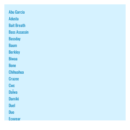
Abu Garcia
Adusta
Bait Breath
Bass Assassin
Bassday
Baum
Berkley
Biwaa
Bone
Chihuahua
Crazee
Cwc
DaÏwa
Damiki
Duel
Duo
Ecogear
Fiiish