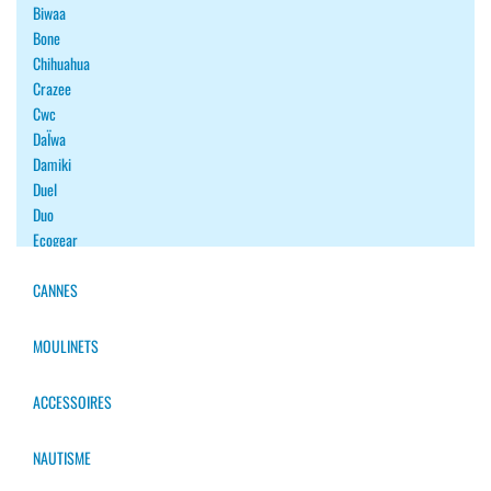
Biwaa
Bone
Chihuahua
Crazee
Cwc
DaÏwa
Damiki
Duel
Duo
Ecogear
Fiiish
Fish Arrow
CANNES
Fishup
Flash Union
MOULINETS
Forest
Gan Craft
ACCESSOIRES
Gary Yamamoto
Goodbait
NAUTISME
Halco