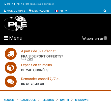
06 41 78 43 40
(appel non surtaxé)
MON COMPTE
MES FAVORIS
FR
Menu
0
MON PANIER
À partir de 39€ d'achat
FRAIS DE PORT OFFERTS*
*voir
CGV
Expédition en moins
DE 24H OUVRÉES
Demandez conseil 7j/7 au
06 41 78 43 40
ACCUEIL
CATALOGUE
LEURRES
SMITH
MINNOWS