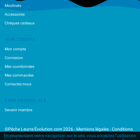
Moulinets
Accessoires
Chèques cadeaux
MON COMPTE
Mon compte
Connexion
Mes coordonnées
Mes commandes
Contactez-nous
ÊTRE MEMBRE PLE
Devenir membre
©Pêche Leurre Évolution.com 2026 -
Mentions légales
-
Conditions
générales de vente
En poursuivant votre navigation sur le site, vous acceptez l’utilisation