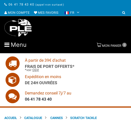
06 41 78 43 40
(appel non surtaxé)
MON COMPTE
MES FAVORIS
FR
Menu
0
MON PANIER
À partir de 39€ d'achat
FRAIS DE PORT OFFERTS*
*voir
CGV
Expédition en moins
DE 24H OUVRÉES
Demandez conseil 7j/7 au
06 41 78 43 40
ACCUEIL
CATALOGUE
CANNES
SCRATCH TACKLE