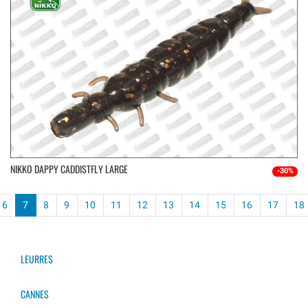
NIKKO DAPPY CADDISTFLY LARGE
-30%
6
7
8
9
10
11
12
13
14
15
16
17
18
LEURRES
CANNES