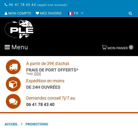
06 41 78 43 40
(appel non surtaxé)
MON COMPTE
MES FAVORIS
FR
Menu
0
MON PANIER
À partir de 39€ d'achat
FRAIS DE PORT OFFERTS*
*voir
CGV
Expédition en moins
DE 24H OUVRÉES
Demandez conseil 7j/7 au
06 41 78 43 40
ACCUEIL
PROMOTIONS