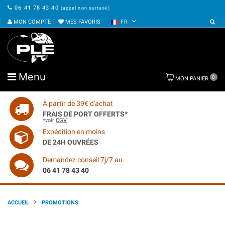
06 41 78 43 40
(appel non surtaxé)
MON COMPTE
MES FAVORIS
FR
Menu
0
MON PANIER
À partir de 39€ d'achat
FRAIS DE PORT OFFERTS*
*voir
CGV
Expédition en moins
DE 24H OUVRÉES
Demandez conseil 7j/7 au
06 41 78 43 40
ACCUEIL
PROMOTIONS